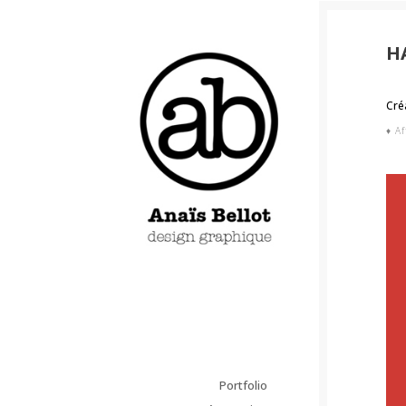
H
Cré
♦ Af
Portfolio