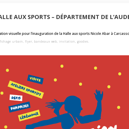
ALLE AUX SPORTS – DÉPARTEMENT DE L’AUD
ation visuelle pour
l’inauguration de la Halle aux sports Nicole Abar à Carcass
fichage urbain, flyer, bandeaux web, invitation, goodies.